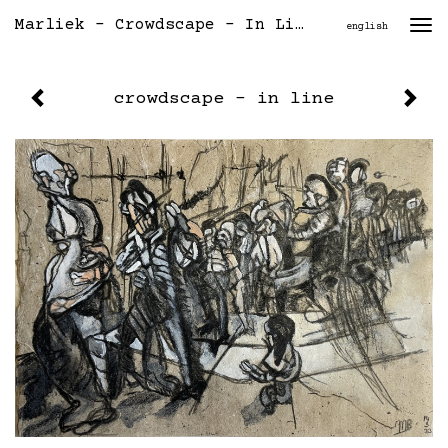
Marliek - Crowdscape - In Line
Togg
english
navi
crowdscape - in line