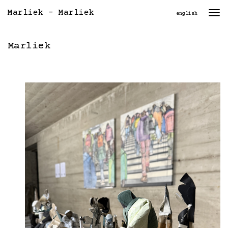
Marliek - Marliek
Togg
english
navi
Marliek