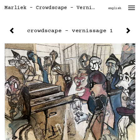
Marliek - Crowdscape - Vernissage 1
Togg
english
navi
crowdscape - vernissage 1