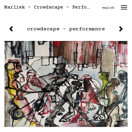
Marliek - Crowdscape - Performance
Togg
english
navi
crowdscape - performance