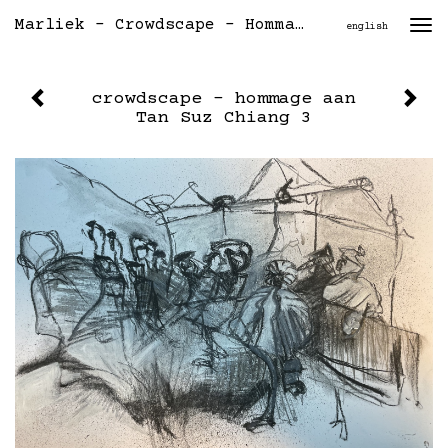
Marliek - Crowdscape - Hommage Aan Tan Suz Chiang 3
Togg
english
navi
crowdscape - hommage aan
Tan Suz Chiang 3