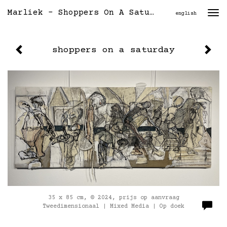
Marliek - Shoppers On A Saturday
Togg
english
navi
shoppers on a saturday
35 x 85 cm, © 2024, prijs op aanvraag
Tweedimensionaal | Mixed Media | Op doek