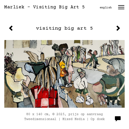
Marliek - Visiting Big Art 5
Togg
english
navi
visiting big art 5
80 x 140 cm, © 2025, prijs op aanvraag
Tweedimensionaal | Mixed Media | Op doek