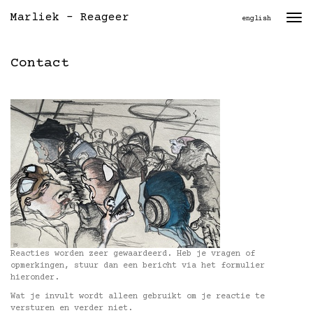
Marliek - Reageer
Togg
english
navi
Contact
Reacties worden zeer gewaardeerd. Heb je vragen of
opmerkingen, stuur dan een bericht via het formulier
hieronder.
Wat je invult wordt alleen gebruikt om je reactie te
versturen en verder niet.